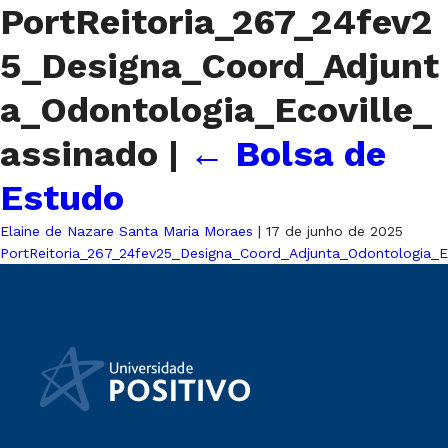
PortReitoria_267_24fev2
5_Designa_Coord_Adjunt
a_Odontologia_Ecoville_
assinado
|
←
Bolsa de
Estudo
Elaine de Nazare Santa Maria Moraes
|
17 de junho de 2025
PortReitoria_267_24fev25_Designa_Coord_Adjunta_Odontologia_Ec