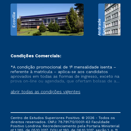
Ecoville
e
S
a
n
t
o
s
A
n
d
r
a
d
Condições Comerciais:
*A condição promocional de 1ª mensalidade isenta –
referente à matrícula – aplica-se aos candidatos
aprovados em todas as formas de ingresso, exceto na
prova on-line ou agendada, que ofertam bolsas de até
50% de desconto, ambos ingressantes no semestre
vigente, que ainda não tenham efetivado e/ou não
abrir todas as condições vigentes
tenham cancelado ou trancado sua matrícula em uma
das Instituições da Cruzeiro do Sul Educacional, no
período de um ano. Tais condições não se aplicam
aos cursos de Medicina, e também para matriculados
via FIES, Prouni e outros programas governamentais, e
Centro de Estudos Superiores Positivo. © 2026 - Todos os
não se acumula com nenhuma outra campanha
direitos reservados. CNPJ: 78.791.712/0001-63 Faculdade
ofertada pela Instituição.
Positivo Londrina: Recredenciamento pela Portaria Ministerial
nº 1.285, de 05.10.2017, DOU nº 193, de 06.10.2017, seção 1, p. 11