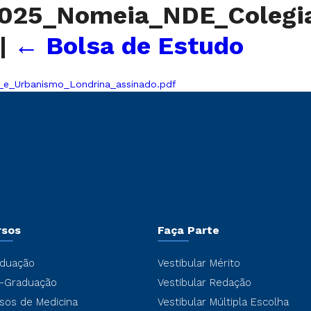
2025_Nomeia_NDE_Colegi
|
←
Bolsa de Estudo
_e_Urbanismo_Londrina_assinado.pdf
rsos
Faça Parte
duação
Vestibular Mérito
-Graduação
Vestibular Redação
sos de Medicina
Vestibular Múltipla Escolha