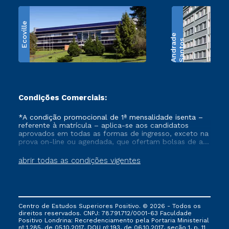
Ecoville
e
S
a
n
t
o
s
A
n
d
r
a
d
Condições Comerciais:
*A condição promocional de 1ª mensalidade isenta –
referente à matrícula – aplica-se aos candidatos
aprovados em todas as formas de ingresso, exceto na
prova on-line ou agendada, que ofertam bolsas de até
50% de desconto, ambos ingressantes no semestre
vigente, que ainda não tenham efetivado e/ou não
abrir todas as condições vigentes
tenham cancelado ou trancado sua matrícula em uma
das Instituições da Cruzeiro do Sul Educacional, no
período de um ano. Tais condições não se aplicam
aos cursos de Medicina, e também para matriculados
via FIES, Prouni e outros programas governamentais, e
Centro de Estudos Superiores Positivo. © 2026 - Todos os
não se acumula com nenhuma outra campanha
direitos reservados. CNPJ: 78.791.712/0001-63 Faculdade
ofertada pela Instituição.
Positivo Londrina: Recredenciamento pela Portaria Ministerial
nº 1.285, de 05.10.2017, DOU nº 193, de 06.10.2017, seção 1, p. 11