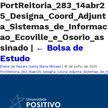
PortReitoria_283_14abr2
5_Designa_Coord_Adjunt
a_Sistemas_de_Informac
ao_Ecoville_e_Osorio_as
sinado
|
←
Bolsa de
Estudo
Elaine de Nazare Santa Maria Moraes
|
18 de junho de 2025
PortReitoria_283_14abr25_Designa_Coord_Adjunta_Sistemas_de_I