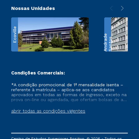
Nossas Unidades
Ecoville
e
S
a
n
t
o
s
A
n
d
r
a
d
Condições Comerciais:
*A condição promocional de 1ª mensalidade isenta –
referente à matrícula – aplica-se aos candidatos
aprovados em todas as formas de ingresso, exceto na
prova on-line ou agendada, que ofertam bolsas de até
50% de desconto, ambos ingressantes no semestre
vigente, que ainda não tenham efetivado e/ou não
abrir todas as condições vigentes
tenham cancelado ou trancado sua matrícula em uma
das Instituições da Cruzeiro do Sul Educacional, no
período de um ano. Tais condições não se aplicam
aos cursos de Medicina, e também para matriculados
via FIES, Prouni e outros programas governamentais, e
Centro de Estudos Superiores Positivo. © 2026 - Todos os