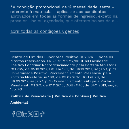
*A condição promocional de 1ª mensalidade isenta –
referente à matrícula – aplica-se aos candidatos
aprovados em todas as formas de ingresso, exceto na
prova on-line ou agendada, que ofertam bolsas de até
50% de desconto, ambos ingressantes no semestre
vigente, que ainda não tenham efetivado e/ou não
abrir todas as condições vigentes
tenham cancelado ou trancado sua matrícula em uma
das Instituições da Cruzeiro do Sul Educacional, no
período de um ano. Tais condições não se aplicam
aos cursos de Medicina, e também para matriculados
via FIES, Prouni e outros programas governamentais, e
Centro de Estudos Superiores Positivo. © 2026 - Todos os
não se acumula com nenhuma outra campanha
direitos reservados. CNPJ: 78.791.712/0001-63 Faculdade
ofertada pela Instituição.
Positivo Londrina: Recredenciamento pela Portaria Ministerial
nº 1.285, de 05.10.2017, DOU nº 193, de 06.10.2017, seção 1, p. 11
Universidade Positivo: Recredenciamento Presencial ​pela
Portaria Ministerial nº 169, de 03.02.2017, DOU nº 26, de
06.02.2017, seção 1, p. 15 Credenciamento EAD pela Portaria
Ministerial nº 1.071, de 01.11.2013, DOU nº 43, de 04.11.2013, seção
1, p. 43
Política de Privacidade
Política de Cookies
Política
Ambiental