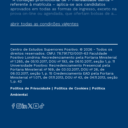
referente à matrícula – aplica-se aos candidatos
aprovados em todas as formas de ingresso, exceto na
prova on-line ou agendada, que ofertam bolsas de até
50% de desconto, ambos ingressantes no semestre
vigente, que ainda não tenham efetivado e/ou não
abrir todas as condições vigentes
tenham cancelado ou trancado sua matrícula em uma
das Instituições da Cruzeiro do Sul Educacional, no
período de um ano. Tais condições não se aplicam
aos cursos de Medicina, e também para matriculados
via FIES, Prouni e outros programas governamentais, e
Centro de Estudos Superiores Positivo. © 2026 - Todos os
não se acumula com nenhuma outra campanha
direitos reservados. CNPJ: 78.791.712/0001-63 Faculdade
ofertada pela Instituição.
Positivo Londrina: Recredenciamento pela Portaria Ministerial
nº 1.285, de 05.10.2017, DOU nº 193, de 06.10.2017, seção 1, p. 11
Universidade Positivo: Recredenciamento Presencial ​pela
Portaria Ministerial nº 169, de 03.02.2017, DOU nº 26, de
06.02.2017, seção 1, p. 15 Credenciamento EAD pela Portaria
Ministerial nº 1.071, de 01.11.2013, DOU nº 43, de 04.11.2013, seção
1, p. 43
Política de Privacidade
Política de Cookies
Política
Ambiental