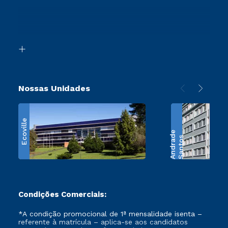
Proteção de dados
Ingresso via Enem
Canais de Atendimento
Segunda Graduação
Acessibilidade
Transferência
Biblioteca
Retorne ao Curso
Nossas Unidades
Ecoville
e
S
a
n
t
o
s
A
n
d
r
a
d
Condições Comerciais:
*A condição promocional de 1ª mensalidade isenta –
referente à matrícula – aplica-se aos candidatos