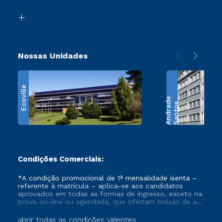
Transferência
Biblioteca
Retorne ao Curso
Nossas Unidades
Ecoville
e
S
a
n
t
o
s
A
n
d
r
a
d
Condições Comerciais:
*A condição promocional de 1ª mensalidade isenta –
referente à matrícula – aplica-se aos candidatos
aprovados em todas as formas de ingresso, exceto na
prova on-line ou agendada, que ofertam bolsas de até
50% de desconto, ambos ingressantes no semestre
vigente, que ainda não tenham efetivado e/ou não
abrir todas as condições vigentes