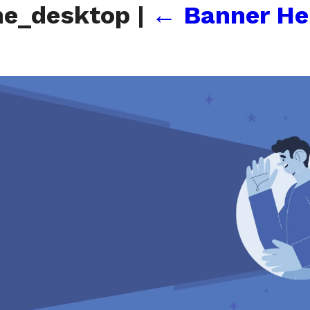
me_desktop
|
←
Banner He