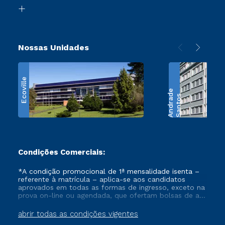
Biblioteca
Retorne ao Curso
Nossas Unidades
Ecoville
e
S
a
n
t
o
s
A
n
d
r
a
d
Condições Comerciais:
*A condição promocional de 1ª mensalidade isenta –
referente à matrícula – aplica-se aos candidatos
aprovados em todas as formas de ingresso, exceto na
prova on-line ou agendada, que ofertam bolsas de até
50% de desconto, ambos ingressantes no semestre
vigente, que ainda não tenham efetivado e/ou não
abrir todas as condições vigentes
tenham cancelado ou trancado sua matrícula em uma