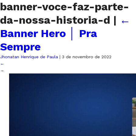
banner-voce-faz-parte-
da-nossa-historia-d
|
←
Banner Hero │ Pra
Sempre
Jhonatan Henrique de Paula
|
3 de novembro de 2022
←
→