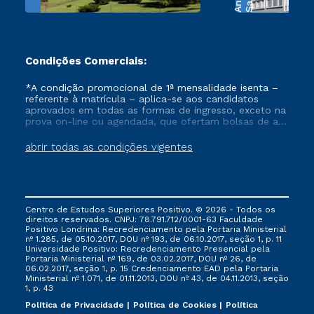
Condições Comerciais:
*A condição promocional de 1ª mensalidade isenta –
referente à matrícula – aplica-se aos candidatos
aprovados em todas as formas de ingresso, exceto na
prova on-line ou agendada, que ofertam bolsas de até
50% de desconto, ambos ingressantes no semestre
vigente, que ainda não tenham efetivado e/ou não
abrir todas as condições vigentes
tenham cancelado ou trancado sua matrícula em uma
das Instituições da Cruzeiro do Sul Educacional, no
período de um ano. Tais condições não se aplicam
aos cursos de Medicina, e também para matriculados
via FIES, Prouni e outros programas governamentais, e
Centro de Estudos Superiores Positivo. © 2026 - Todos os
não se acumula com nenhuma outra campanha
direitos reservados. CNPJ: 78.791.712/0001-63 Faculdade
ofertada pela Instituição.
Positivo Londrina: Recredenciamento pela Portaria Ministerial
nº 1.285, de 05.10.2017, DOU nº 193, de 06.10.2017, seção 1, p. 11
Universidade Positivo: Recredenciamento Presencial ​pela
Portaria Ministerial nº 169, de 03.02.2017, DOU nº 26, de
06.02.2017, seção 1, p. 15 Credenciamento EAD pela Portaria
Ministerial nº 1.071, de 01.11.2013, DOU nº 43, de 04.11.2013, seção
1, p. 43
Política de Privacidade
Política de Cookies
Política