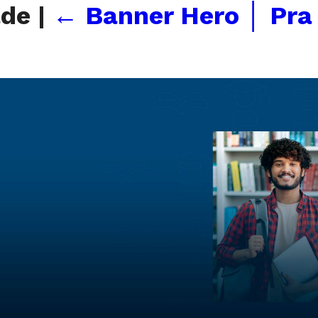
ade
|
←
Banner Hero │ Pr