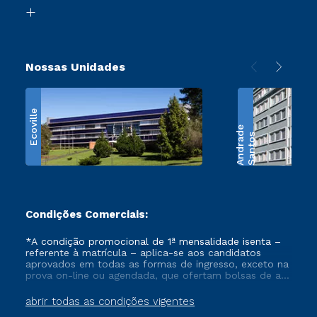
Biblioteca
Retorne ao Curso
Nossas Unidades
Ecoville
e
S
a
n
t
o
s
A
n
d
r
a
d
Condições Comerciais:
*A condição promocional de 1ª mensalidade isenta –
referente à matrícula – aplica-se aos candidatos
aprovados em todas as formas de ingresso, exceto na
prova on-line ou agendada, que ofertam bolsas de até
50% de desconto, ambos ingressantes no semestre
vigente, que ainda não tenham efetivado e/ou não
abrir todas as condições vigentes
tenham cancelado ou trancado sua matrícula em uma