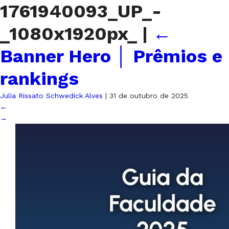
1761940093_UP_-
_1080x1920px_
|
←
Banner Hero │ Prêmios e
rankings
Julia Rissato Schwedick Alves
|
31 de outubro de 2025
←
→