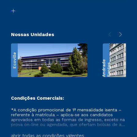
Transferência
Biblioteca
Retorne ao Curso
Nossas Unidades
Ecoville
e
S
a
n
t
o
s
A
n
d
r
a
d
Condições Comerciais:
*A condição promocional de 1ª mensalidade isenta –
referente à matrícula – aplica-se aos candidatos
aprovados em todas as formas de ingresso, exceto na
prova on-line ou agendada, que ofertam bolsas de até
50% de desconto, ambos ingressantes no semestre
vigente, que ainda não tenham efetivado e/ou não
abrir todas as condições vigentes