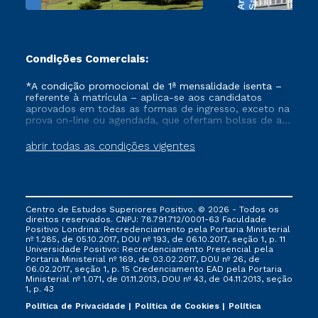
Condições Comerciais:
*A condição promocional de 1ª mensalidade isenta –
referente à matrícula – aplica-se aos candidatos
aprovados em todas as formas de ingresso, exceto na
prova on-line ou agendada, que ofertam bolsas de até
50% de desconto, ambos ingressantes no semestre
vigente, que ainda não tenham efetivado e/ou não
abrir todas as condições vigentes
tenham cancelado ou trancado sua matrícula em uma
das Instituições da Cruzeiro do Sul Educacional, no
período de um ano. Tais condições não se aplicam
aos cursos de Medicina, e também para matriculados
via FIES, Prouni e outros programas governamentais, e
Centro de Estudos Superiores Positivo. © 2026 - Todos os
não se acumula com nenhuma outra campanha
direitos reservados. CNPJ: 78.791.712/0001-63 Faculdade
ofertada pela Instituição.
Positivo Londrina: Recredenciamento pela Portaria Ministerial
nº 1.285, de 05.10.2017, DOU nº 193, de 06.10.2017, seção 1, p. 11
Universidade Positivo: Recredenciamento Presencial ​pela
Portaria Ministerial nº 169, de 03.02.2017, DOU nº 26, de
06.02.2017, seção 1, p. 15 Credenciamento EAD pela Portaria
Ministerial nº 1.071, de 01.11.2013, DOU nº 43, de 04.11.2013, seção
1, p. 43
Política de Privacidade
Política de Cookies
Política