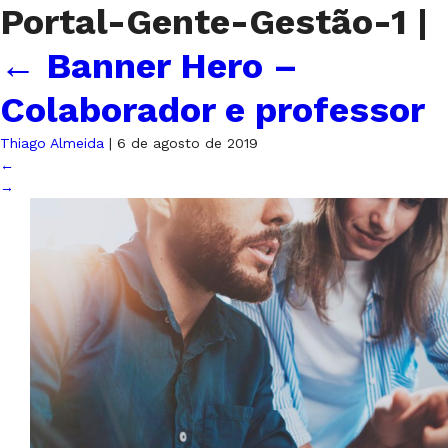
Portal-Gente-Gestão-1
|
←
Banner Hero –
Colaborador e professor
Thiago Almeida
|
6 de agosto de 2019
←
→