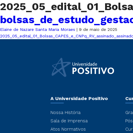
2025_05_edital_01_Bol
bolsas_de_estudo_gesta
Elaine de Nazare Santa Maria Moraes
|
9 de maio de 2025
2025_05_edital_01_Bolsas_CAPES_e_CNPq_RV_assinado_assinad
A Universidade Positivo
Cu
Nossa História
Gra
Sala de Imprensa
Pós
Atos Normativos
Cur