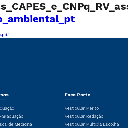
sas_CAPES_e_CNPq_RV_as
o_ambiental_pt
o.pdf
rsos
Faça Parte
duação
Vestibular Mérito
-Graduação
Vestibular Redação
sos de Medicina
Vestibular Múltipla Escolha