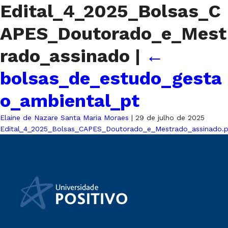
Edital_4_2025_Bolsas_C
APES_Doutorado_e_Mest
rado_assinado
|
←
bolsas_de_estudo_gesta
o_ambiental_pt
Elaine de Nazare Santa Maria Moraes
|
29 de julho de 2025
Edital_4_2025_Bolsas_CAPES_Doutorado_e_Mestrado_assinado.