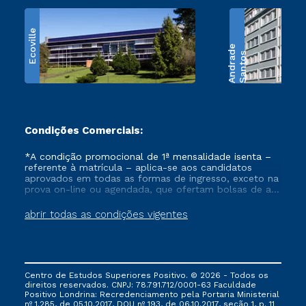
Ecoville
e
S
a
n
t
o
s
A
n
d
r
a
d
Condições Comerciais:
*A condição promocional de 1ª mensalidade isenta –
referente à matrícula – aplica-se aos candidatos
aprovados em todas as formas de ingresso, exceto na
prova on-line ou agendada, que ofertam bolsas de até
50% de desconto, ambos ingressantes no semestre
vigente, que ainda não tenham efetivado e/ou não
abrir todas as condições vigentes
tenham cancelado ou trancado sua matrícula em uma
das Instituições da Cruzeiro do Sul Educacional, no
período de um ano. Tais condições não se aplicam
aos cursos de Medicina, e também para matriculados
via FIES, Prouni e outros programas governamentais, e
Centro de Estudos Superiores Positivo. © 2026 - Todos os
não se acumula com nenhuma outra campanha
direitos reservados. CNPJ: 78.791.712/0001-63 Faculdade
ofertada pela Instituição.
Positivo Londrina: Recredenciamento pela Portaria Ministerial
nº 1.285, de 05.10.2017, DOU nº 193, de 06.10.2017, seção 1, p. 11