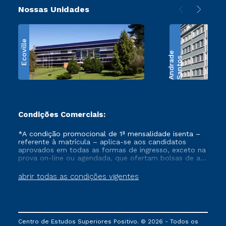
Nossas Unidades
Ecoville
e
S
a
n
t
o
s
A
n
d
r
a
d
Condições Comerciais:
*A condição promocional de 1ª mensalidade isenta –
referente à matrícula – aplica-se aos candidatos
aprovados em todas as formas de ingresso, exceto na
prova on-line ou agendada, que ofertam bolsas de até
50% de desconto, ambos ingressantes no semestre
vigente, que ainda não tenham efetivado e/ou não
abrir todas as condições vigentes
tenham cancelado ou trancado sua matrícula em uma
das Instituições da Cruzeiro do Sul Educacional, no
período de um ano. Tais condições não se aplicam
aos cursos de Medicina, e também para matriculados
via FIES, Prouni e outros programas governamentais, e
Centro de Estudos Superiores Positivo. © 2026 - Todos os
não se acumula com nenhuma outra campanha