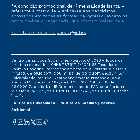
*A condição promocional de 1ª mensalidade isenta –
referente à matrícula – aplica-se aos candidatos
aprovados em todas as formas de ingresso, exceto na
prova on-line ou agendada, que ofertam bolsas de até
50% de desconto, ambos ingressantes no semestre
vigente, que ainda não tenham efetivado e/ou não
abrir todas as condições vigentes
tenham cancelado ou trancado sua matrícula em uma
das Instituições da Cruzeiro do Sul Educacional, no
período de um ano. Tais condições não se aplicam
aos cursos de Medicina, e também para matriculados
via FIES, Prouni e outros programas governamentais, e
Centro de Estudos Superiores Positivo. © 2026 - Todos os
não se acumula com nenhuma outra campanha
direitos reservados. CNPJ: 78.791.712/0001-63 Faculdade
ofertada pela Instituição.
Positivo Londrina: Recredenciamento pela Portaria Ministerial
nº 1.285, de 05.10.2017, DOU nº 193, de 06.10.2017, seção 1, p. 11
Universidade Positivo: Recredenciamento Presencial ​pela
Portaria Ministerial nº 169, de 03.02.2017, DOU nº 26, de
06.02.2017, seção 1, p. 15 Credenciamento EAD pela Portaria
Ministerial nº 1.071, de 01.11.2013, DOU nº 43, de 04.11.2013, seção
1, p. 43
Política de Privacidade
Política de Cookies
Política
Ambiental