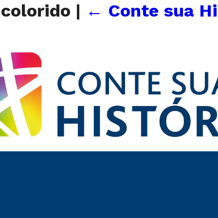
-colorido
|
←
Conte sua Hi