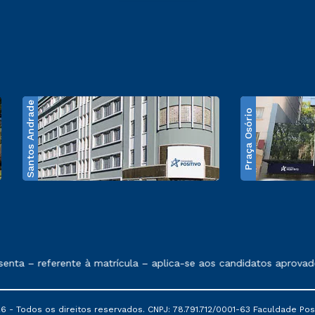
Santos Andrade
Praça Osório
e exposto no contrato de prestação de serviços
nta – referente à matrícula – aplica-se aos candidatos aprovado
6 - Todos os direitos reservados. CNPJ: 78.791.712/0001-63 Faculdade Posi