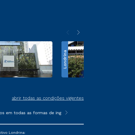
Londrina
abrir todas as condições vigentes
s em todas as formas de ingresso, exceto na prova on-line ou a
**Semipresencial é um formato do E
tivo Londrina: