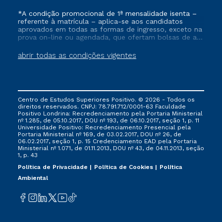
*A condição promocional de 1ª mensalidade isenta –
referente à matrícula – aplica-se aos candidatos
aprovados em todas as formas de ingresso, exceto na
prova on-line ou agendada, que ofertam bolsas de até
50% de desconto, ambos ingressantes no semestre
vigente, que ainda não tenham efetivado e/ou não
abrir todas as condições vigentes
tenham cancelado ou trancado sua matrícula em uma
das Instituições da Cruzeiro do Sul Educacional, no
período de um ano. Tais condições não se aplicam
aos cursos de Medicina, e também para matriculados
via FIES, Prouni e outros programas governamentais, e
Centro de Estudos Superiores Positivo. © 2026 - Todos os
não se acumula com nenhuma outra campanha
direitos reservados. CNPJ: 78.791.712/0001-63 Faculdade
ofertada pela Instituição.
Positivo Londrina: Recredenciamento pela Portaria Ministerial
nº 1.285, de 05.10.2017, DOU nº 193, de 06.10.2017, seção 1, p. 11
Universidade Positivo: Recredenciamento Presencial ​pela
Portaria Ministerial nº 169, de 03.02.2017, DOU nº 26, de
06.02.2017, seção 1, p. 15 Credenciamento EAD pela Portaria
Ministerial nº 1.071, de 01.11.2013, DOU nº 43, de 04.11.2013, seção
1, p. 43
Política de Privacidade
Política de Cookies
Política
Ambiental