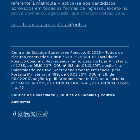
referente à matrícula – aplica-se aos candidatos
aprovados em todas as formas de ingresso, exceto na
prova on-line ou agendada, que ofertam bolsas de até
50% de desconto, ambos ingressantes no semestre
vigente, que ainda não tenham efetivado e/ou não
abrir todas as condições vigentes
tenham cancelado ou trancado sua matrícula em uma
das Instituições da Cruzeiro do Sul Educacional, no
período de um ano. Tais condições não se aplicam
aos cursos de Medicina, e também para matriculados
via FIES, Prouni e outros programas governamentais, e
Centro de Estudos Superiores Positivo. © 2026 - Todos os
não se acumula com nenhuma outra campanha
direitos reservados. CNPJ: 78.791.712/0001-63 Faculdade
ofertada pela Instituição.
Positivo Londrina: Recredenciamento pela Portaria Ministerial
nº 1.285, de 05.10.2017, DOU nº 193, de 06.10.2017, seção 1, p. 11
Universidade Positivo: Recredenciamento Presencial ​pela
Portaria Ministerial nº 169, de 03.02.2017, DOU nº 26, de
06.02.2017, seção 1, p. 15 Credenciamento EAD pela Portaria
Ministerial nº 1.071, de 01.11.2013, DOU nº 43, de 04.11.2013, seção
1, p. 43
Política de Privacidade
Política de Cookies
Política
Ambiental