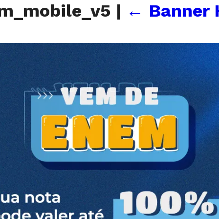
em_mobile_v5
|
←
Banner 