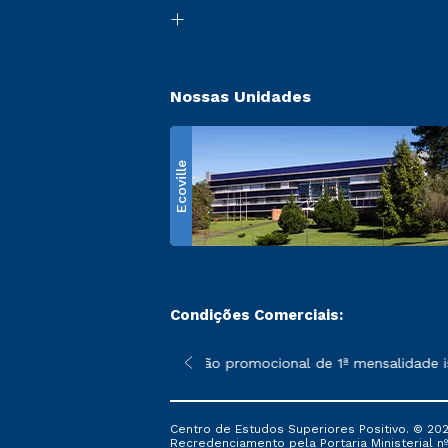
Nossas Unidades
Ecoville
Condições Comerciais:
 poderão sofrer alterações nos períodos de rematrícula conform
*A condição promocional de 1ª mensalidade isent
Centro de Estudos Superiores Positivo. © 202
Recredenciamento pela Portaria Ministerial nº 1