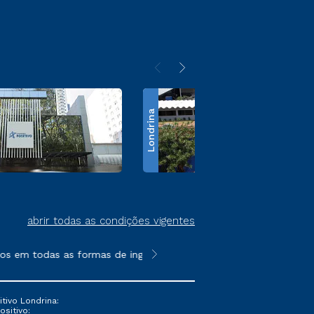
Londrina
abrir todas as condições vigentes
em todas as formas de ingresso, exceto na prova on-line ou age
**Semipresencial é um formato do E
tivo Londrina:
ositivo: