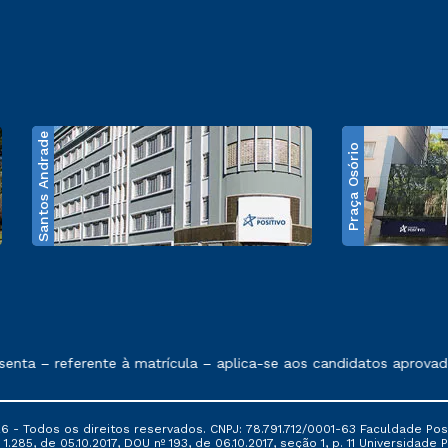
Santos Andrade
Praça Osório
e exposto no contrato de prestação de serviços
a – referente à matrícula – aplica-se aos candidatos aprovados 
6 - Todos os direitos reservados. CNPJ: 78.791.712/0001-63 Faculdade Posi
.285, de 05.10.2017, DOU nº 193, de 06.10.2017, seção 1, p. 11 Universidade P