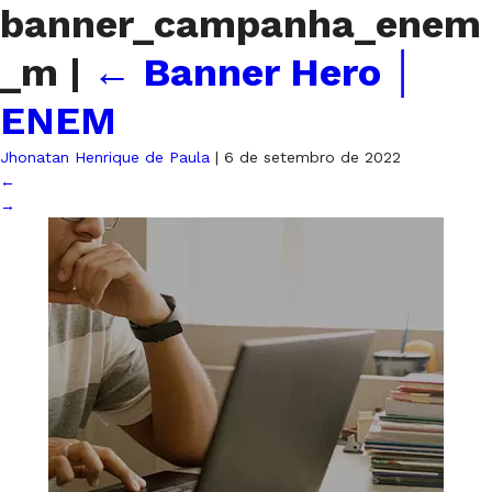
banner_campanha_enem
_m
|
←
Banner Hero │
ENEM
Jhonatan Henrique de Paula
|
6 de setembro de 2022
←
→