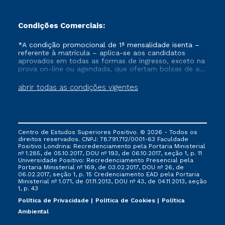
Condições Comerciais:
*A condição promocional de 1ª mensalidade isenta –
referente à matrícula – aplica-se aos candidatos
aprovados em todas as formas de ingresso, exceto na
prova on-line ou agendada, que ofertam bolsas de até
50% de desconto, ambos ingressantes no semestre
vigente, que ainda não tenham efetivado e/ou não
abrir todas as condições vigentes
tenham cancelado ou trancado sua matrícula em uma
das Instituições da Cruzeiro do Sul Educacional, no
período de um ano. Tais condições não se aplicam
aos cursos de Medicina, e também para matriculados
via FIES, Prouni e outros programas governamentais, e
Centro de Estudos Superiores Positivo. © 2026 - Todos os
não se acumula com nenhuma outra campanha
direitos reservados. CNPJ: 78.791.712/0001-63 Faculdade
ofertada pela Instituição.
Positivo Londrina: Recredenciamento pela Portaria Ministerial
nº 1.285, de 05.10.2017, DOU nº 193, de 06.10.2017, seção 1, p. 11
Universidade Positivo: Recredenciamento Presencial ​pela
Portaria Ministerial nº 169, de 03.02.2017, DOU nº 26, de
06.02.2017, seção 1, p. 15 Credenciamento EAD pela Portaria
Ministerial nº 1.071, de 01.11.2013, DOU nº 43, de 04.11.2013, seção
1, p. 43
Política de Privacidade
Política de Cookies
Política
Ambiental