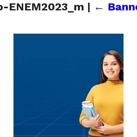
vo-ENEM2023_m
|
←
Bann