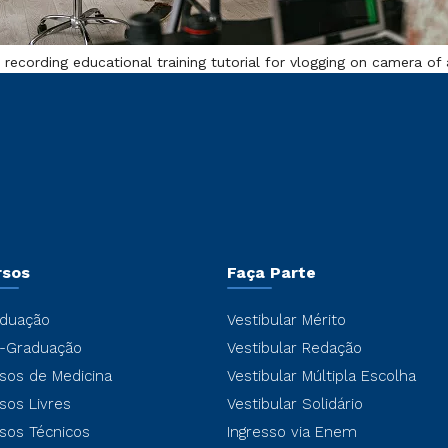
 recording educational training tutorial for vlogging on camera of
rsos
Faça Parte
duação
Vestibular Mérito
-Graduação
Vestibular Redação
sos de Medicina
Vestibular Múltipla Escolha
sos Livres
Vestibular Solidário
sos Técnicos
Ingresso via Enem