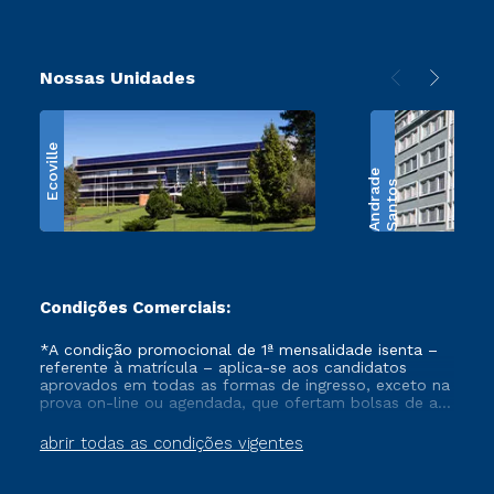
Nossas Unidades
Ecoville
e
S
a
n
t
o
s
A
n
d
r
a
d
Condições Comerciais:
*A condição promocional de 1ª mensalidade isenta –
referente à matrícula – aplica-se aos candidatos
aprovados em todas as formas de ingresso, exceto na
prova on-line ou agendada, que ofertam bolsas de até
50% de desconto, ambos ingressantes no semestre
vigente, que ainda não tenham efetivado e/ou não
abrir todas as condições vigentes
tenham cancelado ou trancado sua matrícula em uma
das Instituições da Cruzeiro do Sul Educacional, no
período de um ano. Tais condições não se aplicam