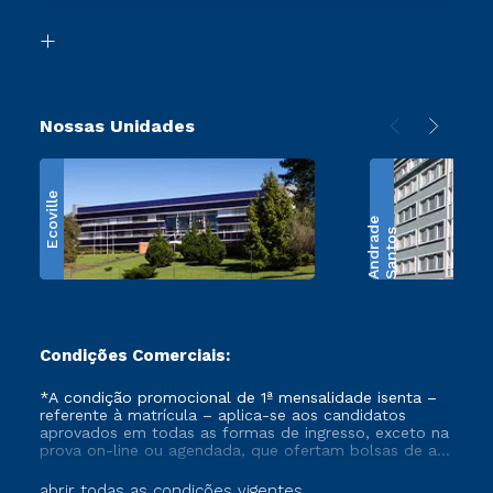
Transferência
Biblioteca
Retorne ao Curso
Nossas Unidades
Ecoville
e
S
a
n
t
o
s
A
n
d
r
a
d
Condições Comerciais:
*A condição promocional de 1ª mensalidade isenta –
referente à matrícula – aplica-se aos candidatos
aprovados em todas as formas de ingresso, exceto na
prova on-line ou agendada, que ofertam bolsas de até
50% de desconto, ambos ingressantes no semestre
vigente, que ainda não tenham efetivado e/ou não
abrir todas as condições vigentes