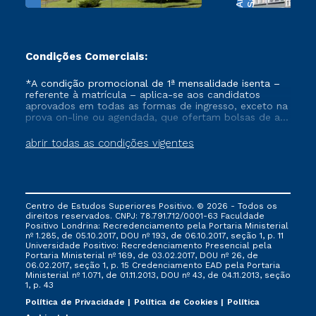
Condições Comerciais:
*A condição promocional de 1ª mensalidade isenta –
referente à matrícula – aplica-se aos candidatos
aprovados em todas as formas de ingresso, exceto na
prova on-line ou agendada, que ofertam bolsas de até
50% de desconto, ambos ingressantes no semestre
vigente, que ainda não tenham efetivado e/ou não
abrir todas as condições vigentes
tenham cancelado ou trancado sua matrícula em uma
das Instituições da Cruzeiro do Sul Educacional, no
período de um ano. Tais condições não se aplicam
aos cursos de Medicina, e também para matriculados
via FIES, Prouni e outros programas governamentais, e
Centro de Estudos Superiores Positivo. © 2026 - Todos os
não se acumula com nenhuma outra campanha
direitos reservados. CNPJ: 78.791.712/0001-63 Faculdade
ofertada pela Instituição.
Positivo Londrina: Recredenciamento pela Portaria Ministerial
nº 1.285, de 05.10.2017, DOU nº 193, de 06.10.2017, seção 1, p. 11
Universidade Positivo: Recredenciamento Presencial ​pela
Portaria Ministerial nº 169, de 03.02.2017, DOU nº 26, de
06.02.2017, seção 1, p. 15 Credenciamento EAD pela Portaria
Ministerial nº 1.071, de 01.11.2013, DOU nº 43, de 04.11.2013, seção
1, p. 43
Política de Privacidade
Política de Cookies
Política