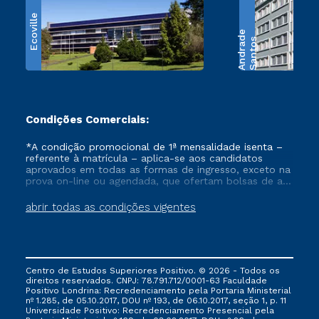
Ecoville
e
S
a
n
t
o
s
A
n
d
r
a
d
Condições Comerciais:
*A condição promocional de 1ª mensalidade isenta –
referente à matrícula – aplica-se aos candidatos
aprovados em todas as formas de ingresso, exceto na
prova on-line ou agendada, que ofertam bolsas de até
50% de desconto, ambos ingressantes no semestre
vigente, que ainda não tenham efetivado e/ou não
abrir todas as condições vigentes
tenham cancelado ou trancado sua matrícula em uma
das Instituições da Cruzeiro do Sul Educacional, no
período de um ano. Tais condições não se aplicam
aos cursos de Medicina, e também para matriculados
via FIES, Prouni e outros programas governamentais, e
Centro de Estudos Superiores Positivo. © 2026 - Todos os
não se acumula com nenhuma outra campanha
direitos reservados. CNPJ: 78.791.712/0001-63 Faculdade
ofertada pela Instituição.
Positivo Londrina: Recredenciamento pela Portaria Ministerial
nº 1.285, de 05.10.2017, DOU nº 193, de 06.10.2017, seção 1, p. 11
Universidade Positivo: Recredenciamento Presencial ​pela