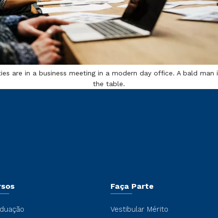
es are in a business meeting in a modern day office. A bald man 
the table.
rsos
Faça Parte
duação
Vestibular Mérito