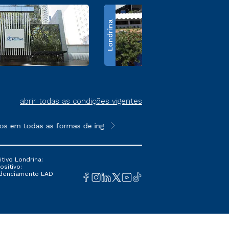
Londrina
abrir todas as condições vigentes
 em todas as formas de ingresso, exceto na prova on-line ou age
**Semipresencial é um formato do E
tivo Londrina:
ositivo:
Credenciamento EAD