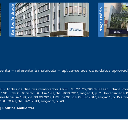
Santos Andrade
Praça Osório
e exposto no contrato de prestação de serviços
a – referente à matrícula – aplica-se aos candidatos aprovados
6 - Todos os direitos reservados. CNPJ: 78.791.712/0001-63 Faculdade Posi
.285, de 05.10.2017, DOU nº 193, de 06.10.2017, seção 1, p. 11 Universidade P
nisterial nº 169, de 03.02.2017, DOU nº 26, de 06.02.2017, seção 1, p. 15 
 DOU nº 43, de 04.11.2013, seção 1, p. 43
Política Ambiental