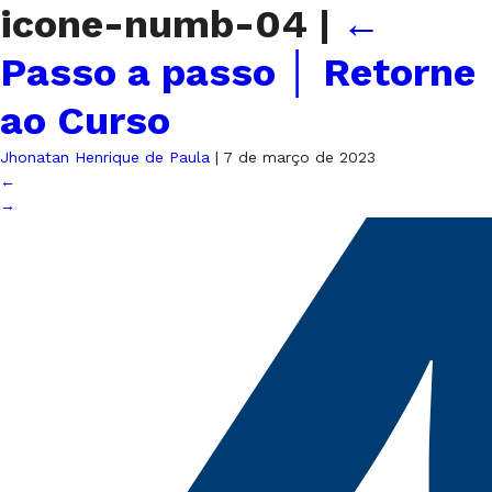
icone-numb-04
|
←
Passo a passo │ Retorne
ao Curso
Jhonatan Henrique de Paula
|
7 de março de 2023
←
→