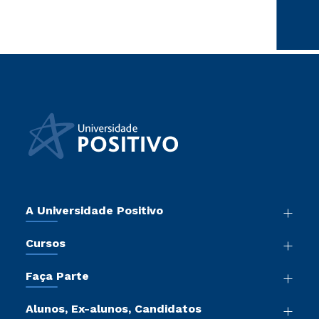
A Universidade Positivo
Nossa História
Cursos
Sala de Imprensa
Graduação
Atos Normativos
Faça Parte
Pós-Graduação
Trabalhe Conosco
Vestibular Mérito
Cursos de Medicina
Sou Colaborador
Alunos, Ex-alunos, Candidatos
Vestibular Redação