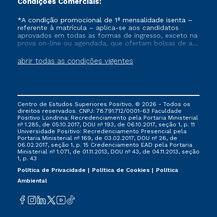
Condições Comerciais:
*A condição promocional de 1ª mensalidade isenta –
referente à matrícula – aplica-se aos candidatos
aprovados em todas as formas de ingresso, exceto na
prova on-line ou agendada, que ofertam bolsas de até
50% de desconto, ambos ingressantes no semestre
vigente, que ainda não tenham efetivado e/ou não
abrir todas as condições vigentes
tenham cancelado ou trancado sua matrícula em uma
das Instituições da Cruzeiro do Sul Educacional, no
período de um ano. Tais condições não se aplicam
aos cursos de Medicina, e também para matriculados
via FIES, Prouni e outros programas governamentais, e
Centro de Estudos Superiores Positivo. © 2026 - Todos os
não se acumula com nenhuma outra campanha
direitos reservados. CNPJ: 78.791.712/0001-63 Faculdade
ofertada pela Instituição.
Positivo Londrina: Recredenciamento pela Portaria Ministerial
nº 1.285, de 05.10.2017, DOU nº 193, de 06.10.2017, seção 1, p. 11
Universidade Positivo: Recredenciamento Presencial ​pela
Portaria Ministerial nº 169, de 03.02.2017, DOU nº 26, de
06.02.2017, seção 1, p. 15 Credenciamento EAD pela Portaria
Ministerial nº 1.071, de 01.11.2013, DOU nº 43, de 04.11.2013, seção
1, p. 43
Política de Privacidade
Política de Cookies
Política
Ambiental