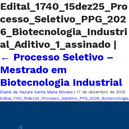
Edital_1740_15dez25_Pro
cesso_Seletivo_PPG_202
6_Biotecnologia_Industri
al_Aditivo_1_assinado
|
←
Processo Seletivo –
Mestrado em
Biotecnologia Industrial
Elaine de Nazare Santa Maria Moraes
|
17 de dezembro de 2025
Edital_1740_15dez25_Processo_Seletivo_PPG_2026_Biotecnologia_I