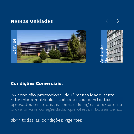
Nossas Unidades
Ecoville
e
S
a
n
t
o
s
A
n
d
r
a
d
Condições Comerciais:
*A condição promocional de 1ª mensalidade isenta –
referente à matrícula – aplica-se aos candidatos
aprovados em todas as formas de ingresso, exceto na
prova on-line ou agendada, que ofertam bolsas de até
50% de desconto, ambos ingressantes no semestre
vigente, que ainda não tenham efetivado e/ou não
abrir todas as condições vigentes
tenham cancelado ou trancado sua matrícula em uma
das Instituições da Cruzeiro do Sul Educacional, no
período de um ano. Tais condições não se aplicam