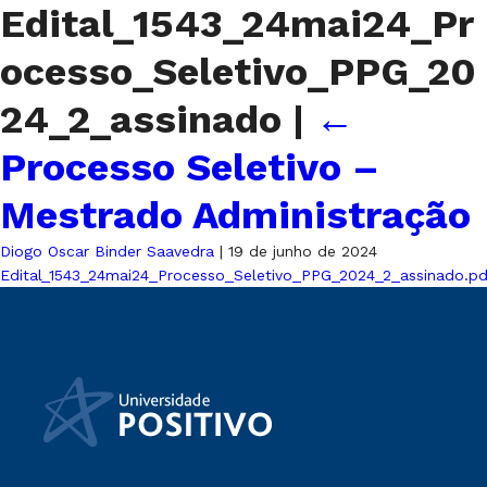
Edital_1543_24mai24_Pr
ocesso_Seletivo_PPG_20
24_2_assinado
|
←
Processo Seletivo –
Mestrado Administração
Diogo Oscar Binder Saavedra
|
19 de junho de 2024
Edital_1543_24mai24_Processo_Seletivo_PPG_2024_2_assinado.pd