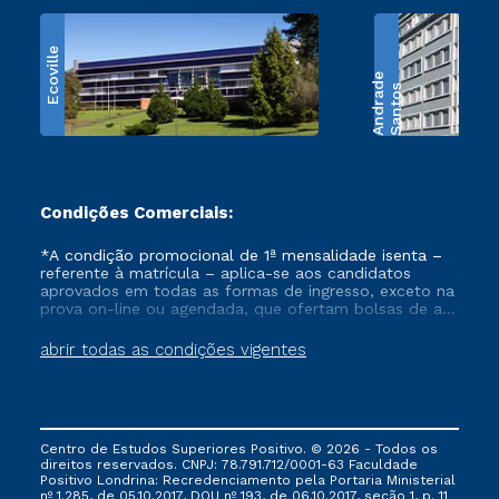
Ecoville
e
S
a
n
t
o
s
A
n
d
r
a
d
Condições Comerciais:
*A condição promocional de 1ª mensalidade isenta –
referente à matrícula – aplica-se aos candidatos
aprovados em todas as formas de ingresso, exceto na
prova on-line ou agendada, que ofertam bolsas de até
50% de desconto, ambos ingressantes no semestre
vigente, que ainda não tenham efetivado e/ou não
abrir todas as condições vigentes
tenham cancelado ou trancado sua matrícula em uma
das Instituições da Cruzeiro do Sul Educacional, no
período de um ano. Tais condições não se aplicam
aos cursos de Medicina, e também para matriculados
via FIES, Prouni e outros programas governamentais, e
Centro de Estudos Superiores Positivo. © 2026 - Todos os
não se acumula com nenhuma outra campanha
direitos reservados. CNPJ: 78.791.712/0001-63 Faculdade
ofertada pela Instituição.
Positivo Londrina: Recredenciamento pela Portaria Ministerial
nº 1.285, de 05.10.2017, DOU nº 193, de 06.10.2017, seção 1, p. 11