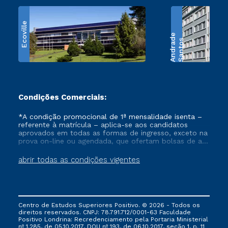
Ecoville
e
S
a
n
t
o
s
A
n
d
r
a
d
Condições Comerciais:
*A condição promocional de 1ª mensalidade isenta –
referente à matrícula – aplica-se aos candidatos
aprovados em todas as formas de ingresso, exceto na
prova on-line ou agendada, que ofertam bolsas de até
50% de desconto, ambos ingressantes no semestre
vigente, que ainda não tenham efetivado e/ou não
abrir todas as condições vigentes
tenham cancelado ou trancado sua matrícula em uma
das Instituições da Cruzeiro do Sul Educacional, no
período de um ano. Tais condições não se aplicam
aos cursos de Medicina, e também para matriculados
via FIES, Prouni e outros programas governamentais, e
Centro de Estudos Superiores Positivo. © 2026 - Todos os
não se acumula com nenhuma outra campanha
direitos reservados. CNPJ: 78.791.712/0001-63 Faculdade
ofertada pela Instituição.
Positivo Londrina: Recredenciamento pela Portaria Ministerial
nº 1.285, de 05.10.2017, DOU nº 193, de 06.10.2017, seção 1, p. 11