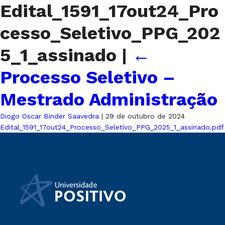
Edital_1591_17out24_Pro
cesso_Seletivo_PPG_202
5_1_assinado
|
←
Processo Seletivo –
Mestrado Administração
Diogo Oscar Binder Saavedra
|
29 de outubro de 2024
Edital_1591_17out24_Processo_Seletivo_PPG_2025_1_assinado.pdf