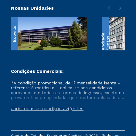
Nossas Unidades
Ecoville
e
S
a
n
t
o
s
A
n
d
r
a
d
Condições Comerciais:
*A condição promocional de 1ª mensalidade isenta –
referente à matrícula – aplica-se aos candidatos
aprovados em todas as formas de ingresso, exceto na
prova on-line ou agendada, que ofertam bolsas de até
50% de desconto, ambos ingressantes no semestre
vigente, que ainda não tenham efetivado e/ou não
abrir todas as condições vigentes
tenham cancelado ou trancado sua matrícula em uma
das Instituições da Cruzeiro do Sul Educacional, no
período de um ano. Tais condições não se aplicam
aos cursos de Medicina, e também para matriculados
via FIES, Prouni e outros programas governamentais, e
Centro de Estudos Superiores Positivo. © 2026 - Todos os