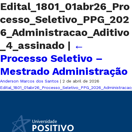
Edital_1801_01abr26_Pro
cesso_Seletivo_PPG_202
6_Administracao_Aditivo
_4_assinado
|
←
Processo Seletivo –
Mestrado Administração
Anderson Marcos dos Santos
|
2 de abril de 2026
Edital_1801_01abr26_Processo_Seletivo_PPG_2026_Administracao