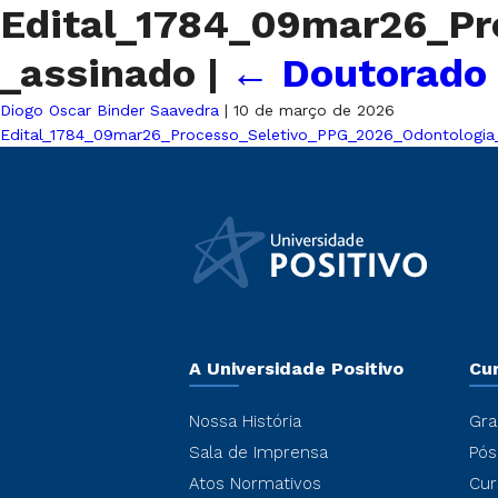
Edital_1784_09mar26_Pr
_assinado
|
←
Doutorado
Diogo Oscar Binder Saavedra
|
10 de março de 2026
Edital_1784_09mar26_Processo_Seletivo_PPG_2026_Odontologia_
A Universidade Positivo
Cu
Nossa História
Gra
Sala de Imprensa
Pós
Atos Normativos
Cur