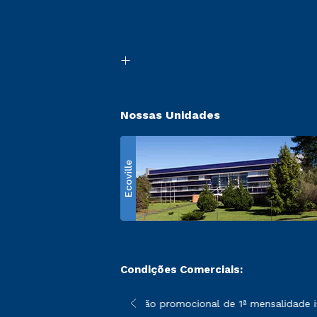
Nossas Unidades
Ecoville
Condições Comerciais:
 poderão sofrer alterações nos períodos de rematrícula conform
*A condição promocional de 1ª mensalidade ise