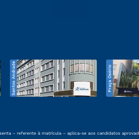
Santos Andrade
Praça Osório
e exposto no contrato de prestação de serviços
nta – referente à matrícula – aplica-se aos candidatos aprovado