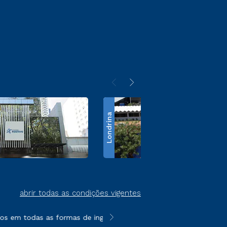
Londrina
abrir todas as condições vigentes
s em todas as formas de ingresso, exceto na prova on-line ou a
**Semipresencial é um formato do E