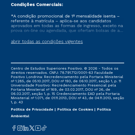
Condições Comerciais:
*A condição promocional de 1ª mensalidade isenta –
referente à matrícula – aplica-se aos candidatos
aprovados em todas as formas de ingresso, exceto na
prova on-line ou agendada, que ofertam bolsas de até
50% de desconto, ambos ingressantes no semestre
vigente, que ainda não tenham efetivado e/ou não
abrir todas as condições vigentes
tenham cancelado ou trancado sua matrícula em uma
das Instituições da Cruzeiro do Sul Educacional, no
período de um ano. Tais condições não se aplicam
aos cursos de Medicina, e também para matriculados
via FIES, Prouni e outros programas governamentais, e
Centro de Estudos Superiores Positivo. © 2026 - Todos os
não se acumula com nenhuma outra campanha
direitos reservados. CNPJ: 78.791.712/0001-63 Faculdade
ofertada pela Instituição.
Positivo Londrina: Recredenciamento pela Portaria Ministerial
nº 1.285, de 05.10.2017, DOU nº 193, de 06.10.2017, seção 1, p. 11
Universidade Positivo: Recredenciamento Presencial ​pela
Portaria Ministerial nº 169, de 03.02.2017, DOU nº 26, de
06.02.2017, seção 1, p. 15 Credenciamento EAD pela Portaria
Ministerial nº 1.071, de 01.11.2013, DOU nº 43, de 04.11.2013, seção
1, p. 43
Política de Privacidade
Política de Cookies
Política
Ambiental