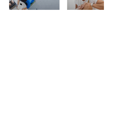
Atendimento
Referência em
gratuito à
educação
comunidade nas
continuada e
clínicas
Programas de
disponíveis no
Extensão
campus
Ainda tem dúvidas?
Para que não reste mais nenhuma, confira as
informações que separamos para você!