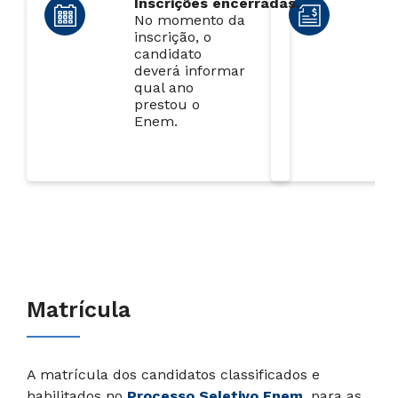
Inscrições encerradas.
Va
No momento da
in
inscrição, o
R$
candidato
(c
deverá informar
ci
qual ano
rea
prestou o
Enem.
Matrícula
A matrícula dos candidatos classificados e
habilitados no
Processo Seletivo Enem,
para as