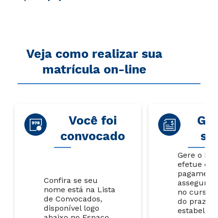
Veja como realizar sua
matrícula on-line
Você foi
Gar
convocado
su
Gere o bol
efetue o
pagamento
Confira se seu
assegurar
nome está na Lista
no curso, 
de Convocados,
do prazo
disponível logo
estabeleci
abaixo no Espaço