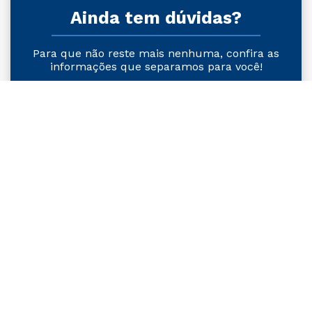
Ainda tem dúvidas?
Para que não reste mais nenhuma, confira as
informações que separamos para você!
Faça o nosso Teste Vocacional!
Encontre o curso de graduação que é
o ideal para você.
Teste vocacional