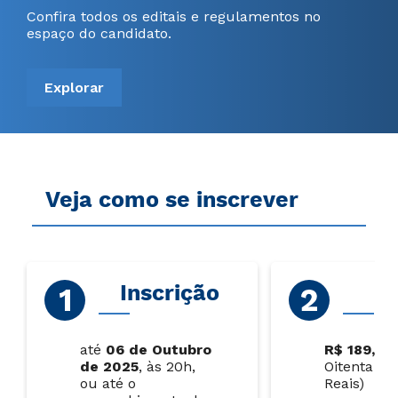
Confira todos os editais e regulamentos no
espaço do candidato.
Explorar
Veja como se inscrever
Inscrição
P
até
06 de Outubro
R$ 189,00
de 2025
, às 20h,
Oitenta e 
ou até o
Reais)