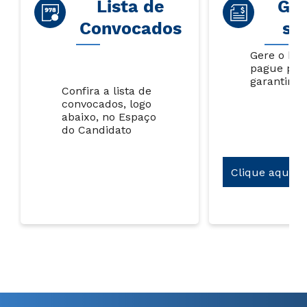
Lista de
Gar
Convocados
su
Gere o bol
pague par
garantir s
Confira a lista de
convocados, logo
abaixo, no Espaço
do Candidato
Clique aqui