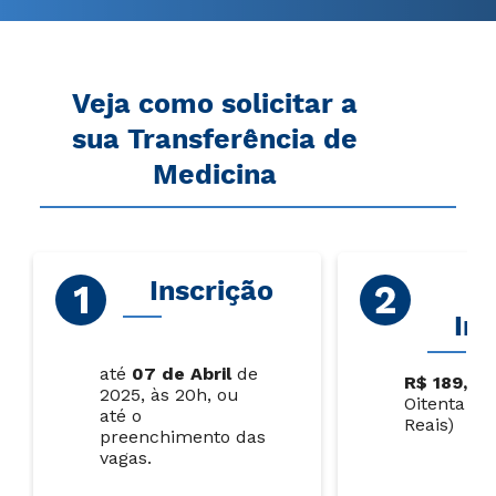
Veja como solicitar a
sua Transferência de
Medicina
Inscrição
V
Ins
até
07 de Abril
de
R$ 189,00
2025, às 20h, ou
Oitenta e 
até o
Reais)
preenchimento das
vagas.