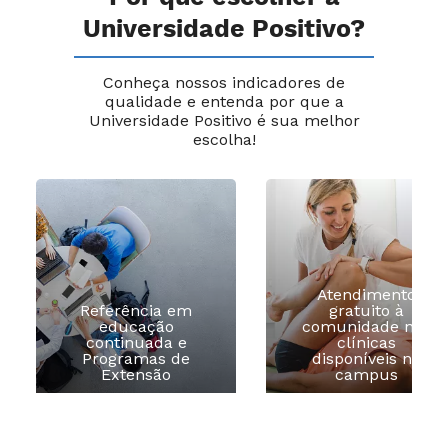
Universidade Positivo?
Conheça nossos indicadores de
qualidade e entenda por que a
Universidade Positivo é sua melhor
escolha!
Atendimento
Referência em
gratuito à
educação
comunidade nas
continuada e
clínicas
Programas de
disponíveis no
Extensão
campus