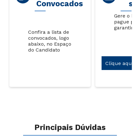
Convocados
su
Gere o bol
pague par
garantir s
Confira a lista de
convocados, logo
abaixo, no Espaço
do Candidato
Clique aqui
Principais Dúvidas