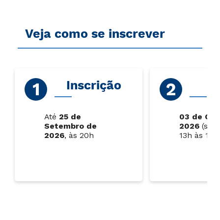
Veja como se inscrever
Inscrição
P
Até
25 de
03 de Out
Setembro de
2026
(sába
2026
, às 20h
13h às 17h