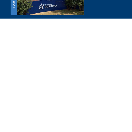
e-MEC
Ou
clique aqui
Condições Comerciais:
*A condição promocional de 1ª mensalidade isenta –