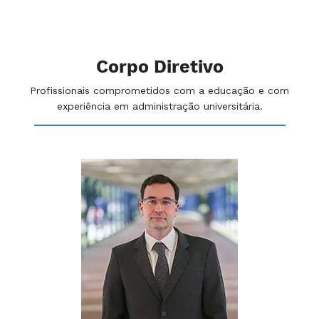
Corpo Diretivo
Profissionais comprometidos com a educação e com
experiência em administração universitária.
Pr
Pr
Dir
 do
Gr
s
Pa
So
Jan