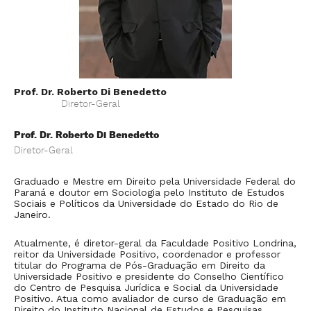
na,
At
re
ti
o
Un
do
m
Po
Di
Ed
Prof. Dr. Roberto Di Benedetto
Diretor-Geral
Prof. Dr. Roberto Di Benedetto
Diretor-Geral
Graduado e Mestre em Direito pela Universidade Federal do
Paraná e doutor em Sociologia pelo Instituto de Estudos
Sociais e Políticos da Universidade do Estado do Rio de
Janeiro.
Atualmente, é diretor-geral da Faculdade Positivo Londrina,
reitor da Universidade Positivo, coordenador e professor
titular do Programa de Pós-Graduação em Direito da
Universidade Positivo e presidente do Conselho Científico
do Centro de Pesquisa Jurídica e Social da Universidade
Positivo. Atua como avaliador de curso de Graduação em
Direito do Instituto Nacional de Estudos e Pesquisas