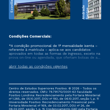
Ecoville
e
S
a
n
t
o
s
A
n
d
r
a
d
Condições Comerciais:
*A condição promocional de 1ª mensalidade isenta –
referente à matrícula – aplica-se aos candidatos
aprovados em todas as formas de ingresso, exceto na
prova on-line ou agendada, que ofertam bolsas de até
50% de desconto, ambos ingressantes no semestre
vigente, que ainda não tenham efetivado e/ou não
abrir todas as condições vigentes
tenham cancelado ou trancado sua matrícula em uma
das Instituições da Cruzeiro do Sul Educacional, no
período de um ano. Tais condições não se aplicam
aos cursos de Medicina, e também para matriculados
via FIES, Prouni e outros programas governamentais, e
Centro de Estudos Superiores Positivo. © 2026 - Todos os
não se acumula com nenhuma outra campanha
direitos reservados. CNPJ: 78.791.712/0001-63 Faculdade
ofertada pela Instituição.
Positivo Londrina: Recredenciamento pela Portaria Ministerial
nº 1.285, de 05.10.2017, DOU nº 193, de 06.10.2017, seção 1, p. 11
Universidade Positivo: Recredenciamento Presencial ​pela
Portaria Ministerial nº 169, de 03.02.2017, DOU nº 26, de
06.02.2017, seção 1, p. 15 Credenciamento EAD pela Portaria