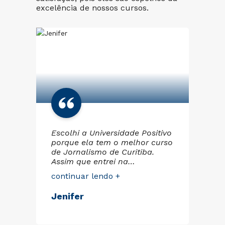
excelência de nossos cursos.
Escolhi a Universidade Positivo
Tr
porque ela tem o melhor curso
e f
.
de Jornalismo de Curitiba.
at
o
Assim que entrei na
ag
to
universidade, fiquei fascinada
Po
continuar lendo +
co
pelo suporte que recebemos.
Fi
Nós, alunos, temos acesso a
qu
Jenifer
Si
da
todos os equipamentos
pe
Eg
necessários para fazer os
pr
trabalhos e um corpo docente
me