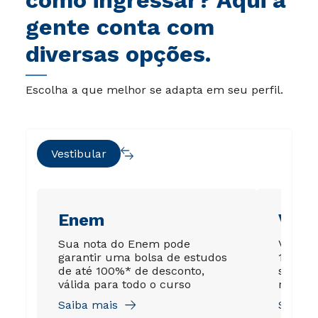
gente conta com
diversas opções.
Escolha a que melhor se adapta em seu perfil.
Vestibular
Enem
Vest
Sua nota do Enem pode
Você co
garantir uma bolsa de estudos
100%*, 
de até 100%* de desconto,
sem lim
válida para todo o curso
regula
Saiba mais
Saiba 