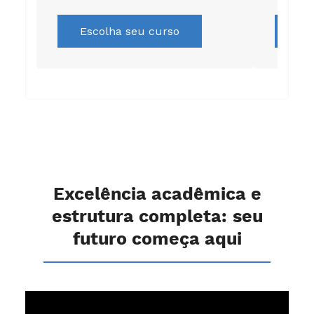
Escolha seu curso
Es
Excelência acadêmica e
estrutura completa: seu
futuro começa aqui