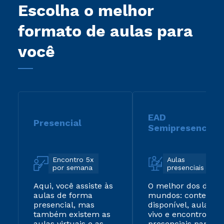
Escolha o melhor
formato de aulas para
você
EAD
Presencial
Semipresencial
Encontro 5x
Aulas
por semana
presenciais
Aqui, você assiste às
O melhor dos dois
aulas de forma
mundos: conteúdo
presencial, mas
disponível, aulas ao
também existem as
vivo e encontros
aulas virtuais e as
presenciais para