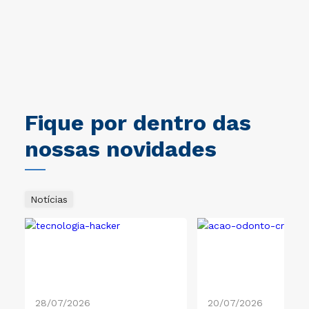
maravilhoso e qualificado.
mo
un
o
im
na
ne
pr
pr
Un
Br
Fique por dentro das
ad
in
nossas novidades
co
po
na
de
Notícias
Un
ob
28/07/2026
20/07/2026