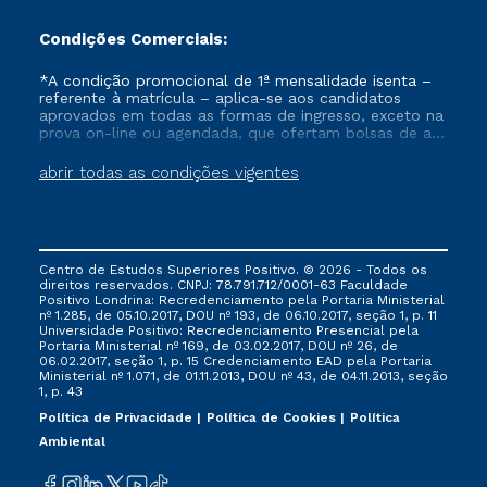
Condições Comerciais:
*A condição promocional de 1ª mensalidade isenta –
referente à matrícula – aplica-se aos candidatos
aprovados em todas as formas de ingresso, exceto na
prova on-line ou agendada, que ofertam bolsas de até
50% de desconto, ambos ingressantes no semestre
vigente, que ainda não tenham efetivado e/ou não
abrir todas as condições vigentes
tenham cancelado ou trancado sua matrícula em uma
das Instituições da Cruzeiro do Sul Educacional, no
período de um ano. Tais condições não se aplicam
aos cursos de Medicina, e também para matriculados
via FIES, Prouni e outros programas governamentais, e
Centro de Estudos Superiores Positivo. © 2026 - Todos os
não se acumula com nenhuma outra campanha
direitos reservados. CNPJ: 78.791.712/0001-63 Faculdade
ofertada pela Instituição.
Positivo Londrina: Recredenciamento pela Portaria Ministerial
nº 1.285, de 05.10.2017, DOU nº 193, de 06.10.2017, seção 1, p. 11
Universidade Positivo: Recredenciamento Presencial ​pela
Portaria Ministerial nº 169, de 03.02.2017, DOU nº 26, de
06.02.2017, seção 1, p. 15 Credenciamento EAD pela Portaria
Ministerial nº 1.071, de 01.11.2013, DOU nº 43, de 04.11.2013, seção
1, p. 43
Política de Privacidade
Política de Cookies
Política
Ambiental