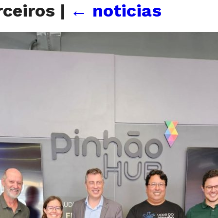
rceiros
|
←
noticias