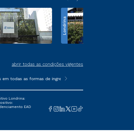
Londrina
abrir todas as condições vigentes
 todas as formas de ingresso, exceto na prova on-line ou agend
**Semipresencial é um formato do E
tivo Londrina:
ositivo:
Credenciamento EAD