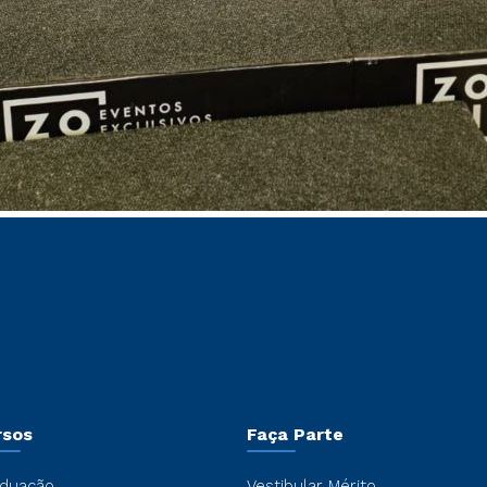
rsos
Faça Parte
duação
Vestibular Mérito