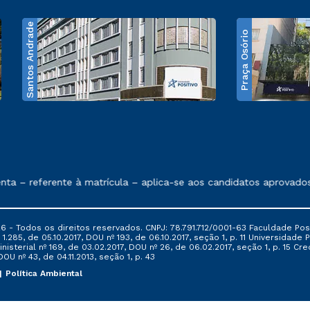
Santos Andrade
Praça Osório
e exposto no contrato de prestação de serviços
– referente à matrícula – aplica-se aos candidatos aprovados em
6 - Todos os direitos reservados. CNPJ: 78.791.712/0001-63 Faculdade Posi
.285, de 05.10.2017, DOU nº 193, de 06.10.2017, seção 1, p. 11 Universidade P
nisterial nº 169, de 03.02.2017, DOU nº 26, de 06.02.2017, seção 1, p. 15 
 DOU nº 43, de 04.11.2013, seção 1, p. 43
Política Ambiental