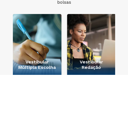
bolsas
a
e
Vestibular
Vestibular
Múltipla Escolha
Redação