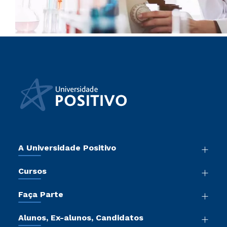
A Universidade Positivo
Nossa História
Cursos
Sala de Imprensa
Graduação
Atos Normativos
Faça Parte
Pós-Graduação
Trabalhe Conosco
Vestibular Mérito
Cursos de Medicina
Sou Colaborador
Alunos, Ex-alunos, Candidatos
Vestibular Redação
Cursos Livres