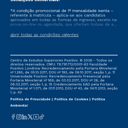
*A condição promocional de 1ª mensalidade isenta –
referente à matrícula – aplica-se aos candidatos
aprovados em todas as formas de ingresso, exceto na
prova on-line ou agendada, que ofertam bolsas de até
50% de desconto, ambos ingressantes no semestre
vigente, que ainda não tenham efetivado e/ou não
abrir todas as condições vigentes
tenham cancelado ou trancado sua matrícula em uma
das Instituições da Cruzeiro do Sul Educacional, no
período de um ano. Tais condições não se aplicam
aos cursos de Medicina, e também para matriculados
via FIES, Prouni e outros programas governamentais, e
Centro de Estudos Superiores Positivo. © 2026 - Todos os
não se acumula com nenhuma outra campanha
direitos reservados. CNPJ: 78.791.712/0001-63 Faculdade
ofertada pela Instituição.
Positivo Londrina: Recredenciamento pela Portaria Ministerial
nº 1.285, de 05.10.2017, DOU nº 193, de 06.10.2017, seção 1, p. 11
Universidade Positivo: Recredenciamento Presencial ​pela
Portaria Ministerial nº 169, de 03.02.2017, DOU nº 26, de
06.02.2017, seção 1, p. 15 Credenciamento EAD pela Portaria
Ministerial nº 1.071, de 01.11.2013, DOU nº 43, de 04.11.2013, seção
1, p. 43
Política de Privacidade
Política de Cookies
Política
Ambiental