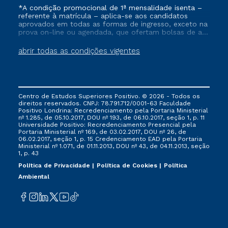
*A condição promocional de 1ª mensalidade isenta –
referente à matrícula – aplica-se aos candidatos
aprovados em todas as formas de ingresso, exceto na
prova on-line ou agendada, que ofertam bolsas de até
50% de desconto, ambos ingressantes no semestre
vigente, que ainda não tenham efetivado e/ou não
abrir todas as condições vigentes
tenham cancelado ou trancado sua matrícula em uma
das Instituições da Cruzeiro do Sul Educacional, no
período de um ano. Tais condições não se aplicam
aos cursos de Medicina, e também para matriculados
via FIES, Prouni e outros programas governamentais, e
Centro de Estudos Superiores Positivo. © 2026 - Todos os
não se acumula com nenhuma outra campanha
direitos reservados. CNPJ: 78.791.712/0001-63 Faculdade
ofertada pela Instituição.
Positivo Londrina: Recredenciamento pela Portaria Ministerial
nº 1.285, de 05.10.2017, DOU nº 193, de 06.10.2017, seção 1, p. 11
Universidade Positivo: Recredenciamento Presencial ​pela
Portaria Ministerial nº 169, de 03.02.2017, DOU nº 26, de
06.02.2017, seção 1, p. 15 Credenciamento EAD pela Portaria
Ministerial nº 1.071, de 01.11.2013, DOU nº 43, de 04.11.2013, seção
1, p. 43
Política de Privacidade
Política de Cookies
Política
Ambiental